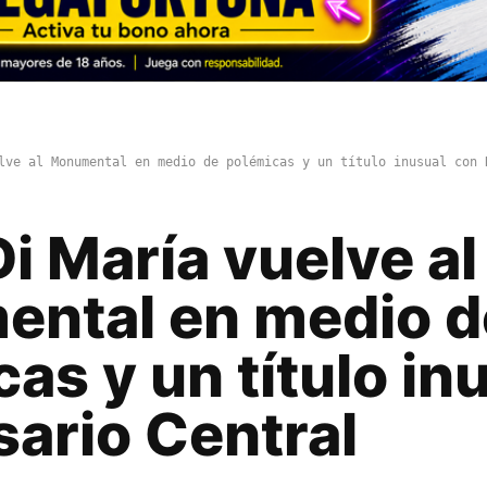
lve al Monumental en medio de polémicas y un título inusual con 
i María vuelve al
ntal en medio d
as y un título in
sario Central