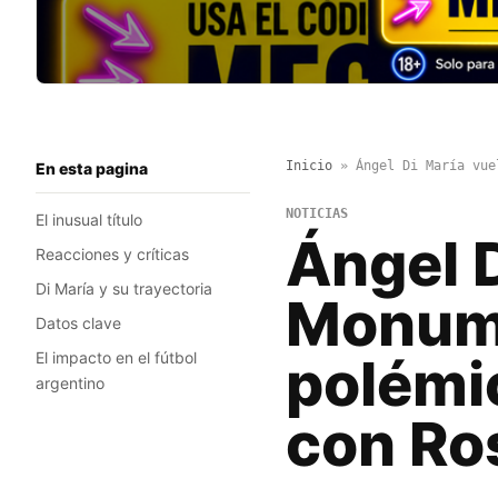
Inicio
»
Ángel Di María vue
En esta pagina
NOTICIAS
El inusual título
Ángel D
Reacciones y críticas
Di María y su trayectoria
Monume
Datos clave
El impacto en el fútbol
polémic
argentino
con Ro