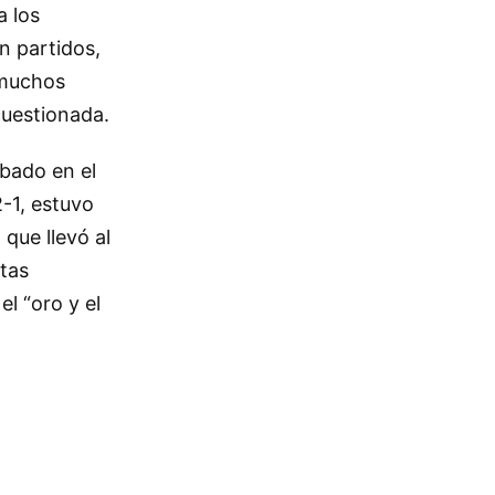
a los
n partidos,
 muchos
cuestionada.
lbado en el
-1, estuvo
 que llevó al
stas
l “oro y el