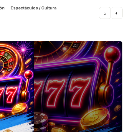
ón
Espectáculos / Cultura
⌕
◐