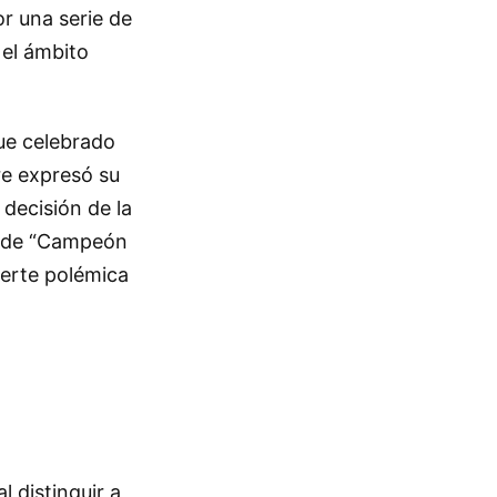
or una serie de
 el ámbito
fue celebrado
re expresó su
decisión de la
lo de “Campeón
uerte polémica
l distinguir a