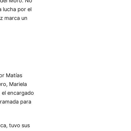
 del Moro. No
 lucha por el
riz marca un
or Matías
ro, Mariela
á el encargado
ogramada para
ca, tuvo sus