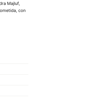
ra Majluf,
rometida, con