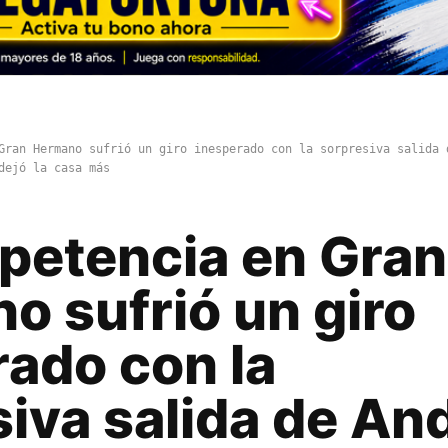
Gran Hermano sufrió un giro inesperado con la sorpresiva salida 
dejó la casa más
petencia en Gran
o sufrió un giro
rado con la
iva salida de An