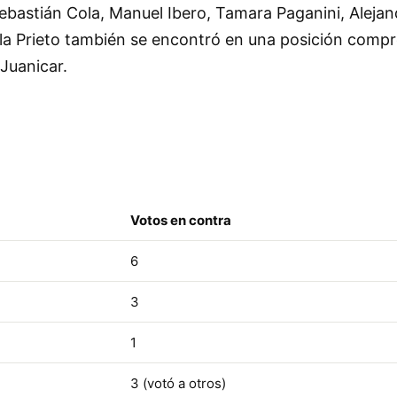
bastián Cola, Manuel Ibero, Tamara Paganini, Alejand
iela Prieto también se encontró en una posición comp
 Juanicar.
Votos en contra
6
3
1
3 (votó a otros)