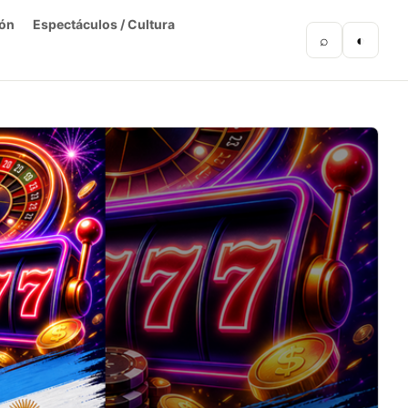
ón
Espectáculos / Cultura
⌕
◐