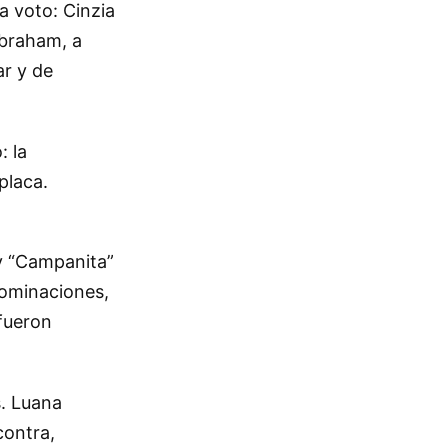
a voto: Cinzia
Abraham, a
ar y de
: la
placa.
ny “Campanita”
nominaciones,
 fueron
s. Luana
contra,