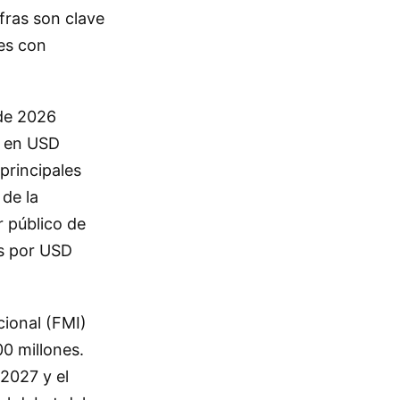
fras son clave
es con
 de 2026
s en USD
principales
de la
r público de
s por USD
ional (FMI)
0 millones.
2027 y el