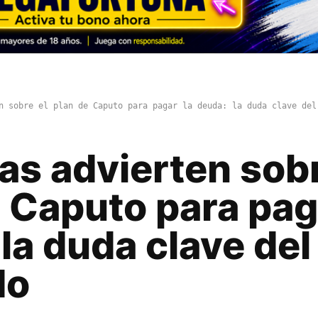
n sobre el plan de Caputo para pagar la deuda: la duda clave del
as advierten sobr
 Caputo para pag
la duda clave del
do