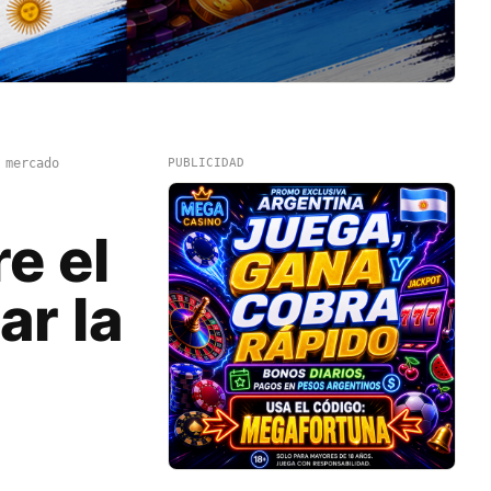
 mercado
PUBLICIDAD
e el
ar la