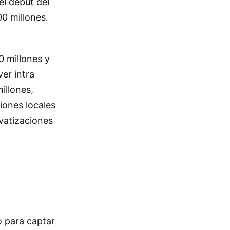
l debut del
00 millones.
0 millones y
er intra
illones,
iones locales
vatizaciones
o para captar