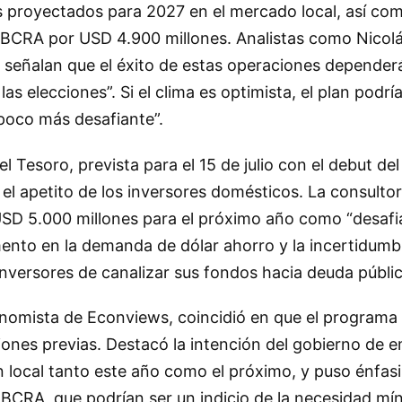
s proyectados para 2027 en el mercado local, así com
 BCRA por USD 4.900 millones. Analistas como Nicolá
), señalan que el éxito de estas operaciones depender
as elecciones”. Si el clima es optimista, el plan podrí
 poco más desafiante”.
el Tesoro, prevista para el 15 de julio con el debut de
 el apetito de los inversores domésticos. La consulto
 USD 5.000 millones para el próximo año como “desafi
ento en la demanda de dólar ahorro y la incertidumbr
 inversores de canalizar sus fondos hacia deuda públic
onomista de Econviews, coincidió en que el programa 
iones previas. Destacó la intención del gobierno de e
ón local tanto este año como el próximo, y puso énfasi
BCRA, que podrían ser un indicio de la necesidad mí