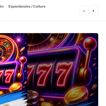
ón
Espectáculos / Cultura
⌕
◐