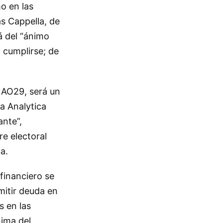
o en las
s Cappella, de
á del “ánimo
a cumplirse; de
l AO29, será un
ra Analytica
ante”,
e electoral
a.
financiero se
mitir deuda en
s en las
nima del