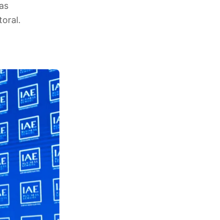
as
oral.