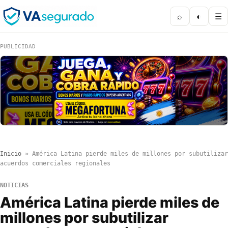
⌕
◐
☰
PUBLICIDAD
Inicio
»
América Latina pierde miles de millones por subutilizar
acuerdos comerciales regionales
NOTICIAS
América Latina pierde miles de
millones por subutilizar