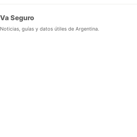
Va Seguro
Noticias, guías y datos útiles de Argentina.
Inicio
Wiki
Guias
Datos
Eventos
En vivo
Verificacion
Cronologias
Documentos
Briefs
Sobre nosotros
Política editorial