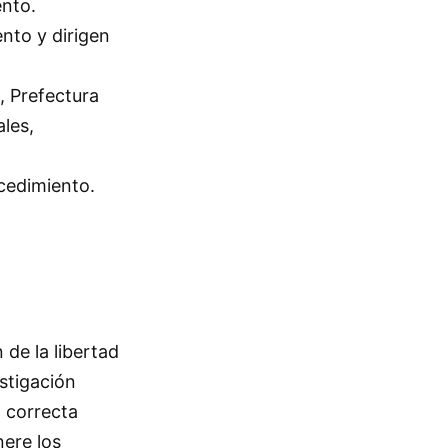
ento.
ento y dirigen
, Prefectura
ales,
ocedimiento.
 de la libertad
estigación
a correcta
nere los