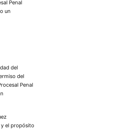
esal Penal
bo un
idad del
permiso del
Procesal Penal
un
uez
 y el propósito