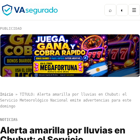
⌕
◐
☰
PUBLICIDAD
Inicio
»
TÍTULO: Alerta amarilla por lluvias en Chubut: el
Servicio Meteorológico Nacional emite advertencias para este
domingo
NOTICIAS
Alerta amarilla por lluvias en
Chubut: el Servicio