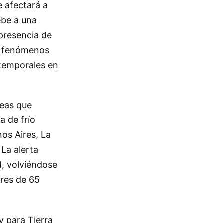
e afectará a
ebe a una
 presencia de
 de fenómenos
 temporales en
reas que
a de frío
os Aires, La
 La alerta
d, volviéndose
ores de 65
y para Tierra