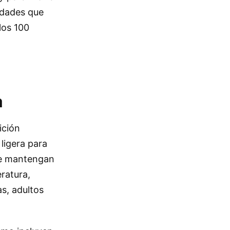
idades que
los 100
a
ición
 ligera para
se mantengan
ratura,
s, adultos