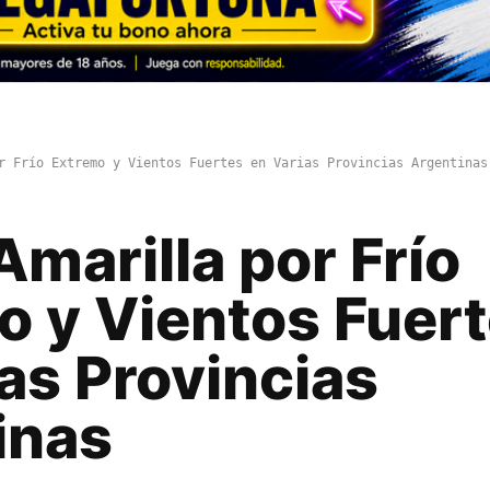
r Frío Extremo y Vientos Fuertes en Varias Provincias Argentinas
Amarilla por Frío
o y Vientos Fuer
as Provincias
inas