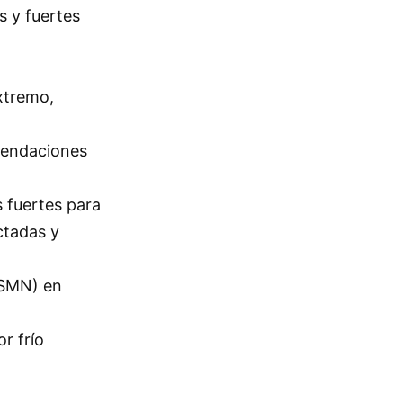
s y fuertes
xtremo,
omendaciones
 fuertes para
ctadas y
(SMN) en
r frío