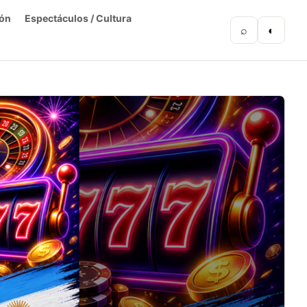
ón
Espectáculos / Cultura
⌕
◐