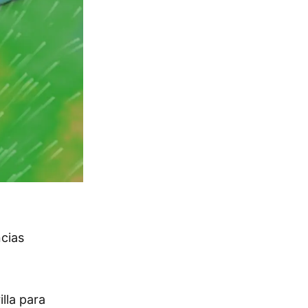
ncias
lla para