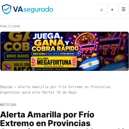
⌕
◐
☰
PUBLICIDAD
Inicio
»
Alerta Amarilla por Frío Extremo en Provincias
Argentinas para este Martes 19 de Mayo
NOTICIAS
Alerta Amarilla por Frío
Extremo en Provincias