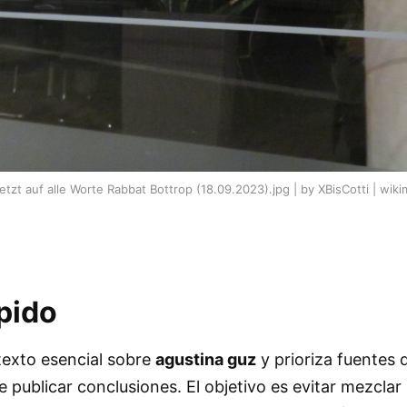
tzt auf alle Worte Rabbat Bottrop (18.09.2023).jpg | by XBisCotti | wi
pido
texto esencial sobre
agustina guz
y prioriza fuentes 
e publicar conclusiones. El objetivo es evitar mezclar 