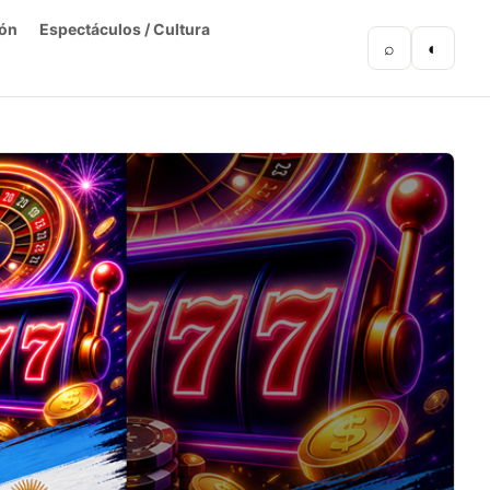
ón
Espectáculos / Cultura
⌕
◐