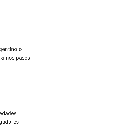
rgentino o
óximos pasos
vedades.
egadores