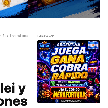
n las inversiones
PUBLICIDAD
lei y
iones