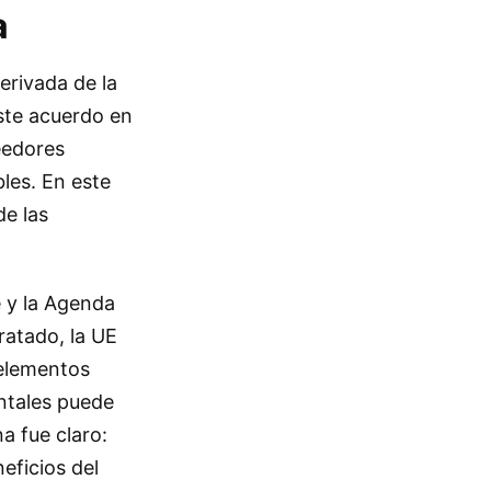
a
erivada de la
este acuerdo en
eedores
les. En este
de las
e y la Agenda
ratado, la UE
“elementos
entales puede
a fue claro:
eficios del