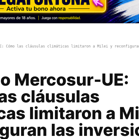
E: Cómo las cláusulas climáticas limitaron a Milei y reconfigura
o Mercosur-UE:
as cláusulas
cas limitaron a Mi
guran las invers