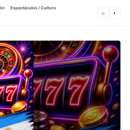
ón
Espectáculos / Cultura
⌕
◐