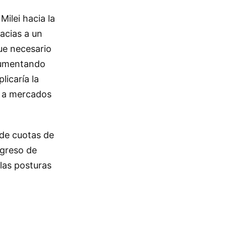
Milei hacia la
acias a un
ue necesario
gumentando
icaría la
l a mercados
 de cuotas de
ngreso de
 las posturas