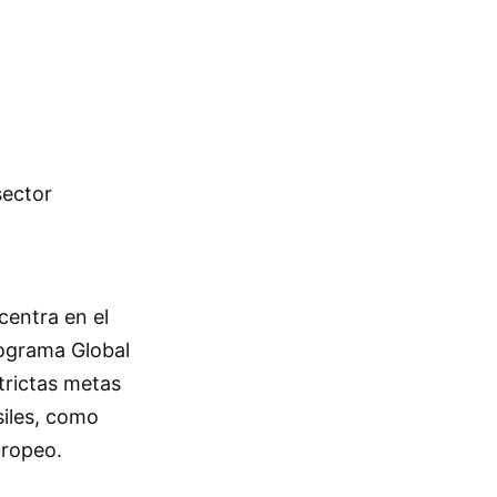
sector
a
centra en el
rograma Global
trictas metas
siles, como
uropeo.