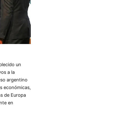
blecido un
vos a la
eso argentino
nes económicas,
as de Europa
ente en