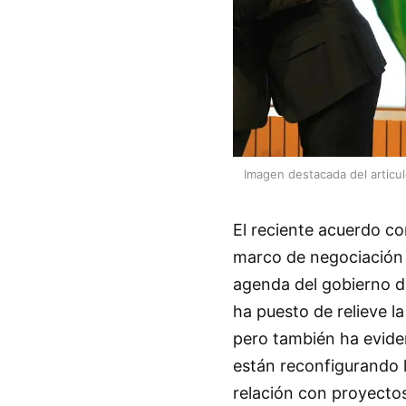
Imagen destacada del articu
El reciente acuerdo co
marco de negociación qu
agenda del gobierno de
ha puesto de relieve l
pero también ha evide
están reconfigurando l
relación con proyecto