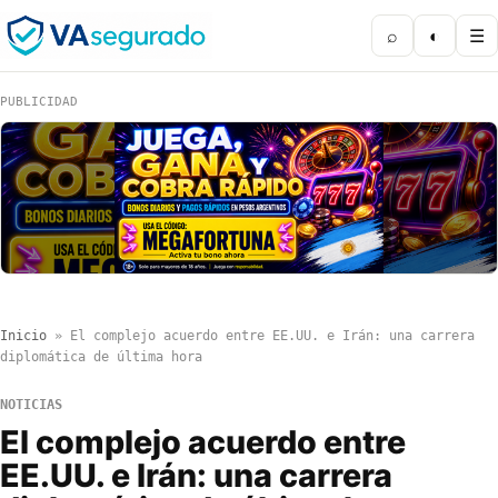
⌕
◐
☰
PUBLICIDAD
Inicio
»
El complejo acuerdo entre EE.UU. e Irán: una carrera
diplomática de última hora
NOTICIAS
El complejo acuerdo entre
EE.UU. e Irán: una carrera