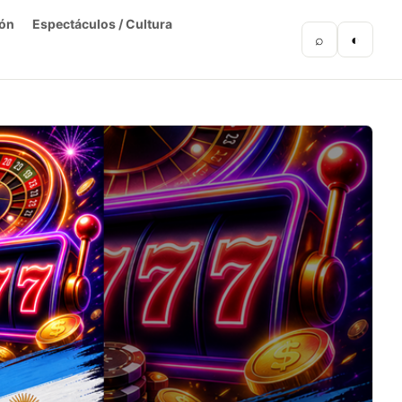
ón
Espectáculos / Cultura
⌕
◐