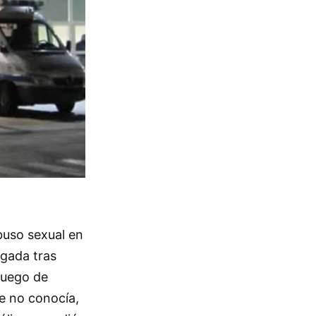
buso sexual en
ugada tras
 luego de
e no conocía,