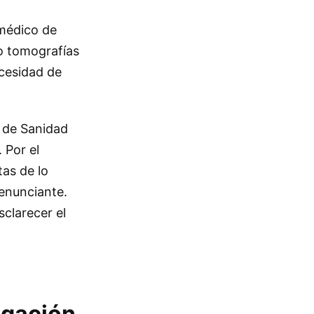
 médico de
do tomografías
ecesidad de
o de Sanidad
 Por el
as de lo
denunciante.
clarecer el
igación