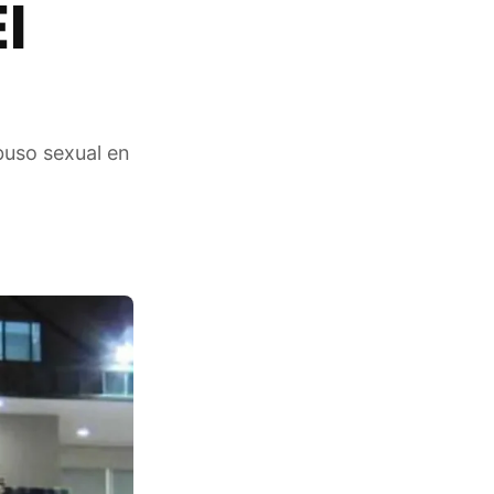
l
buso sexual en