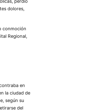
ólicas, perdió
tes dolores,
ado conmoción
tal Regional,
ncontraba en
en la ciudad de
ue, según su
etirarse del