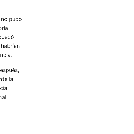
e no pudo
bría
 quedó
 habrían
ncia.
después,
nte la
cia
nal.