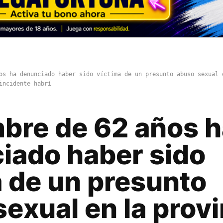
os ha denunciado haber sido víctima de un presunto abuso sexual 
incidente habrí
bre de 62 años h
iado haber sido
a de un presunto
exual en la provi