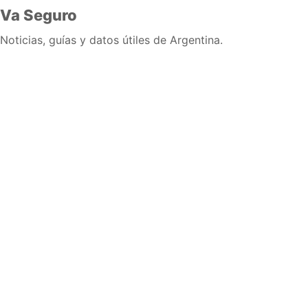
Va Seguro
Noticias, guías y datos útiles de Argentina.
Inicio
Wiki
Guias
Datos
Eventos
En vivo
Verificacion
Cronologias
Documentos
Briefs
Sobre nosotros
Política editorial
Correcciones
Fuentes y metodología