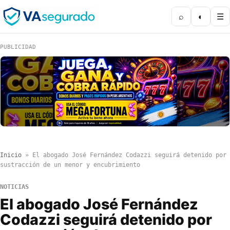
⌕
◐
☰
PUBLICIDAD
Inicio
»
El abogado José Fernández Codazzi seguirá detenido por
sustracción de un menor y encubrimiento
NOTICIAS
El abogado José Fernández
Codazzi seguirá detenido por